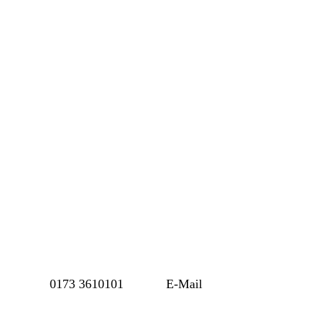
Aus Liebe zu den schönsten Erinnerungen
Eure Hochzeitsfo
Chemnitz
0173 3610101
E-Mail