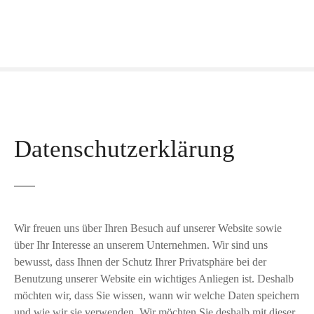
Z
u
m
I
n
h
a
l
Datenschutzerklärung
t
s
p
r
i
n
Wir freuen uns über Ihren Besuch auf unserer Website sowie
g
über Ihr Interesse an unserem Unternehmen. Wir sind uns
e
bewusst, dass Ihnen der Schutz Ihrer Privatsphäre bei der
n
Benutzung unserer Website ein wichtiges Anliegen ist. Deshalb
möchten wir, dass Sie wissen, wann wir welche Daten speichern
und wie wir sie verwenden. Wir möchten Sie deshalb mit dieser