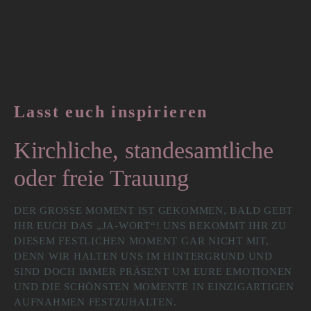
Z
u
m
I
n
h
a
Lasst euch inspirieren
l
t
Kirchliche, standesamtliche
s
oder freie Trauung
p
r
i
DER GROSSE MOMENT IST GEKOMMEN, BALD GEBT I
n
HR EUCH DAS „JA-WORT“! UNS BEKOMMT IHR ZU D
IESEM FESTLICHEN MOMENT GAR NICHT MIT, D
g
ENN WIR HALTEN UNS IM HINTERGRUND UND S
e
IND DOCH IMMER PRÄSENT UM EURE EMOTIONEN U
n
ND DIE SCHÖNSTEN MOMENTE IN EINZIGARTIGEN A
UFNAHMEN FESTZUHALTEN.