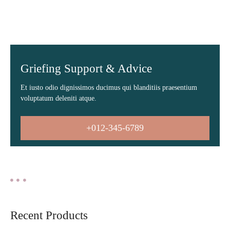
Griefing Support & Advice
Et iusto odio dignissimos ducimus qui blanditiis praesentium
voluptatum deleniti atque.
+012-345-6789
Recent Products