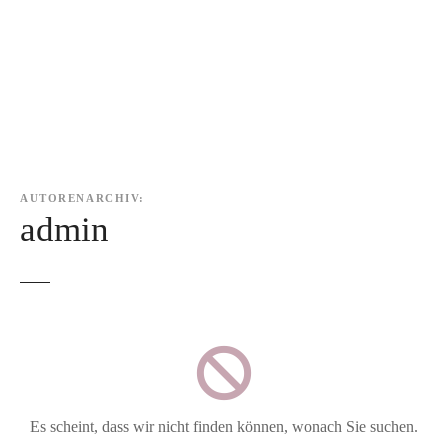
Z
u
m
I
n
h
a
l
AUTORENARCHIV:
t
admin
s
p
r
i
n
g
e
n
Es scheint, dass wir nicht finden können, wonach Sie suchen.